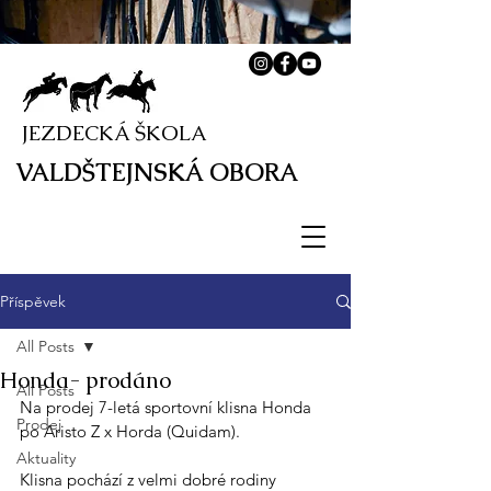
JEZDECKÁ ŠKOLA
VALDŠTEJNSKÁ OBORA
Příspěvek
All Posts
Honda- prodáno
All Posts
Na prodej 7-letá sportovní klisna Honda 
Prodej
po Aristo Z x Horda (Quidam). 
Aktuality
Klisna pochází z velmi dobré rodiny 