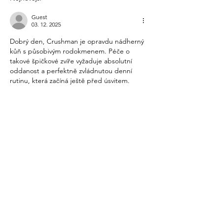
Guest
03. 12. 2025
Dobrý den, Crushman je opravdu nádherný 
kůň s působivým rodokmenem. Péče o 
takové špičkové zvíře vyžaduje absolutní 
oddanost a perfektně zvládnutou denní 
rutinu, která začíná ještě před úsvitem. 
Správný začátek dne je pro jezdce i koně 
zásadní; pokud hledáte inspiraci pro klidná 
rána, 
zde je několik možností
, jak si 
zpříjemnit vstávání.
Vliv ranní pohody na 
výkon koně
Málokdo si uvědomuje, jak silně je psychika 
koně propojena s náladou a klidem jeho 
ošetřovatele či jezdce. Koně jsou extrémně 
vnímaví na neverbální…