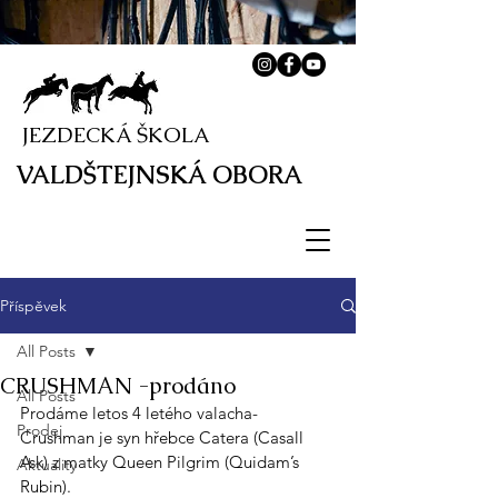
JEZDECKÁ ŠKOLA
VALDŠTEJNSKÁ OBORA
Příspěvek
All Posts
CRUSHMAN -prodáno
All Posts
Prodáme letos 4 letého valacha- 
Prodej
Crushman je syn hřebce Catera (Casall 
Ask) z matky Queen Pilgrim (Quidam’s 
Aktuality
Rubin).