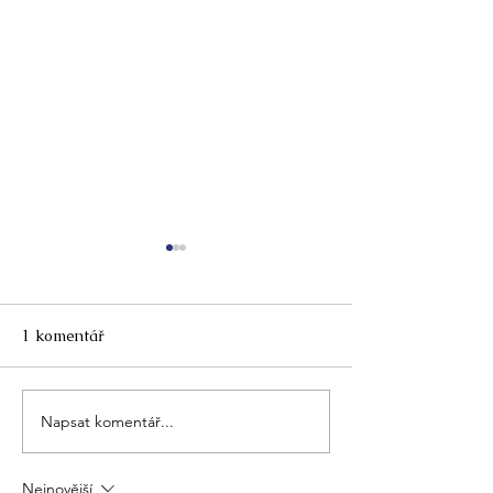
Czapitta
1 komentář
GRAVITY FALLS
Napsat komentář...
Nejnovější