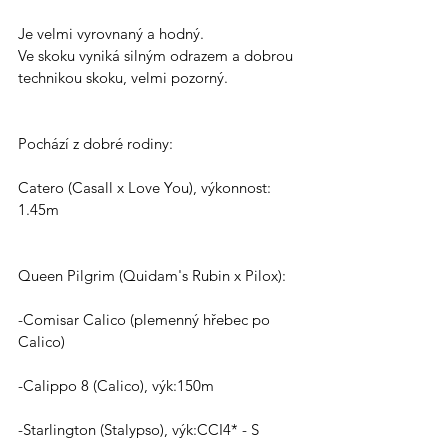
Je velmi vyrovnaný a hodný.
Ve skoku vyniká silným odrazem a dobrou 
technikou skoku, velmi pozorný.
Pochází z dobré rodiny:
Catero (Casall x Love You), výkonnost: 
1.45m
Queen Pilgrim (Quidam's Rubin x Pilox):
-Comisar Calico (plemenný hřebec po 
Calico)
-Calippo 8 (Calico), výk:150m
-Starlington (Stalypso), výk:CCI4* - S