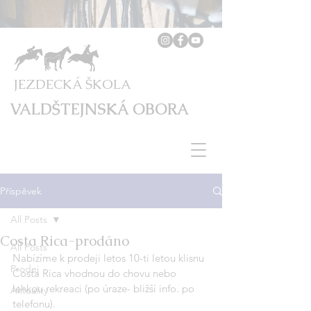
JEZDECKÁ ŠKOLA
VALDŠTEJNSKÁ OBORA
Příspěvek
All Posts
Costa Rica-prodáno
All Posts
Nabízíme k prodeji letos 10-ti letou klisnu 
Prodej
Costa Rica vhodnou do chovu nebo 
lehkou rekreaci (po úraze- bližší info. po 
Aktuality
telefonu).